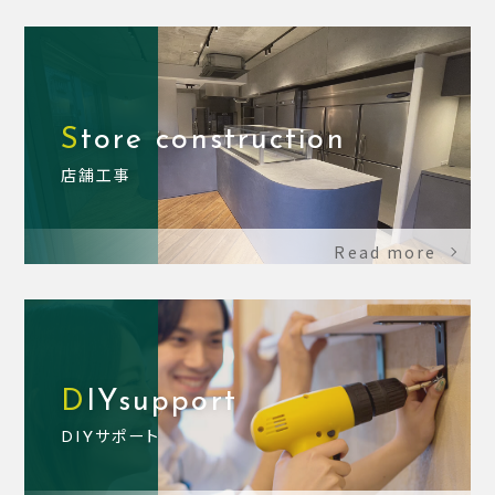
Store construction
店舗工事
Read more
DIYsupport
DIYサポート